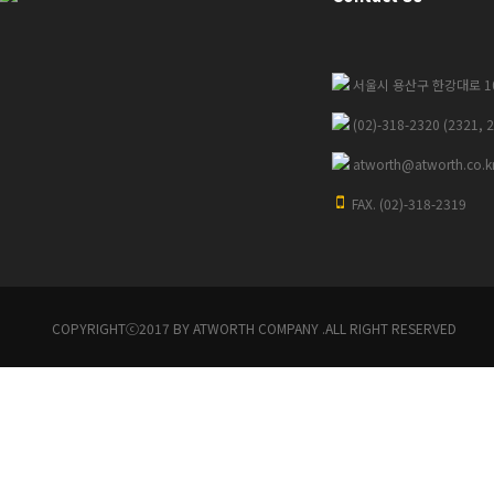
서울시 용산구 한강대로 102
(02)-318-2320 (2321, 
atworth@atworth.co.k
FAX. (02)-318-2319
COPYRIGHTⓒ2017 BY ATWORTH COMPANY .ALL RIGHT RESERVED